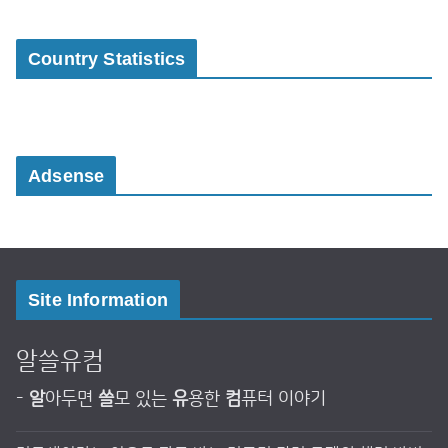
Country Statistics
Adsense
Site Information
알쓸유컴
-
알
아두면
쓸
모 있는
유
용한
컴
퓨터 이야기