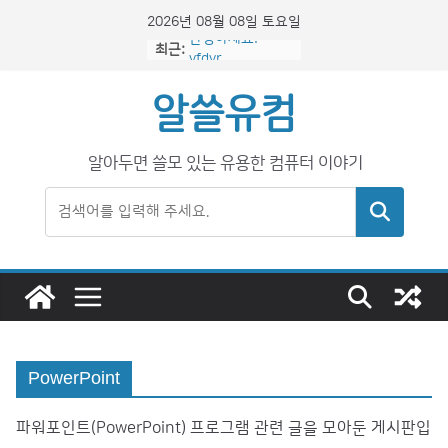
콘
2026년 08월 08일 토요일
텐
안녕하세요!
최근:
yfdyr
츠
로
알쓸유컴
건
너
알아두면 쓸모 있는 유용한 컴퓨터 이야기
뛰
기
검색
PowerPoint
파워포인트(PowerPoint) 프로그램 관련 글을 모아둔 게시판입