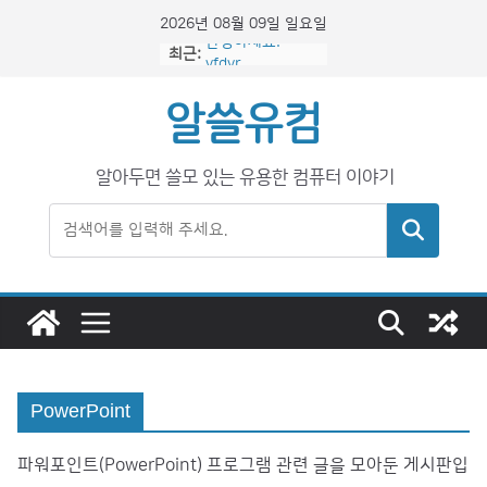
콘
2026년 08월 09일 일요일
텐
안녕하세요!
최근:
yfdyr
츠
로
알쓸유컴
건
너
알아두면 쓸모 있는 유용한 컴퓨터 이야기
뛰
기
검색
PowerPoint
파워포인트(PowerPoint) 프로그램 관련 글을 모아둔 게시판입