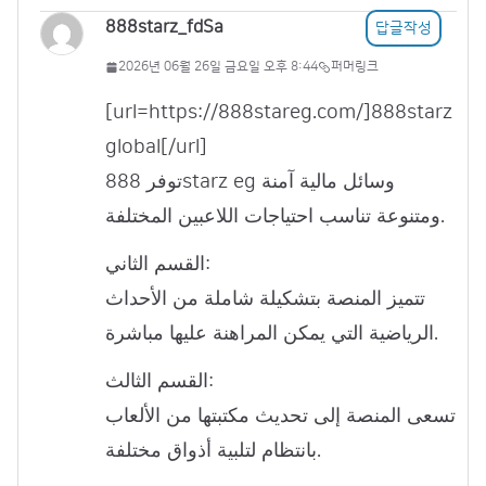
888starz_fdSa
답글작성
2026년 06월 26일 금요일 오후 8:44
퍼머링크
[url=https://888stareg.com/]888starz
global[/url]
توفر 888starz eg وسائل مالية آمنة
ومتنوعة تناسب احتياجات اللاعبين المختلفة.
القسم الثاني:
تتميز المنصة بتشكيلة شاملة من الأحداث
الرياضية التي يمكن المراهنة عليها مباشرة.
القسم الثالث:
تسعى المنصة إلى تحديث مكتبتها من الألعاب
بانتظام لتلبية أذواق مختلفة.