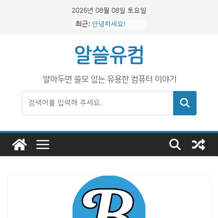
콘
2026년 08월 08일 토요일
텐
최근:
안녕하세요!
츠
yfdyr
로
알쓸유컴
건
너
알아두면 쓸모 있는 유용한 컴퓨터 이야기
뛰
기
검색