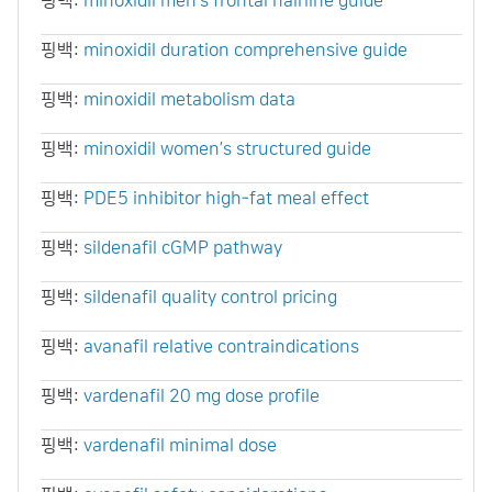
핑백:
minoxidil men’s frontal hairline guide
핑백:
minoxidil duration comprehensive guide
핑백:
minoxidil metabolism data
핑백:
minoxidil women’s structured guide
핑백:
PDE5 inhibitor high‑fat meal effect
핑백:
sildenafil cGMP pathway
핑백:
sildenafil quality control pricing
핑백:
avanafil relative contraindications
핑백:
vardenafil 20 mg dose profile
핑백:
vardenafil minimal dose