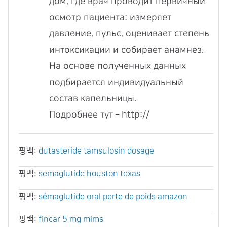
дом, где врач проводит первичный
осмотр пациента: измеряет
давление, пульс, оценивает степень
интоксикации и собирает анамнез.
На основе полученных данных
подбирается индивидуальный
состав капельницы.
Подробнее тут – http://
핑백:
dutasteride tamsulosin dosage
핑백:
semaglutide houston texas
핑백:
sémaglutide oral perte de poids amazon
핑백:
fincar 5 mg mims