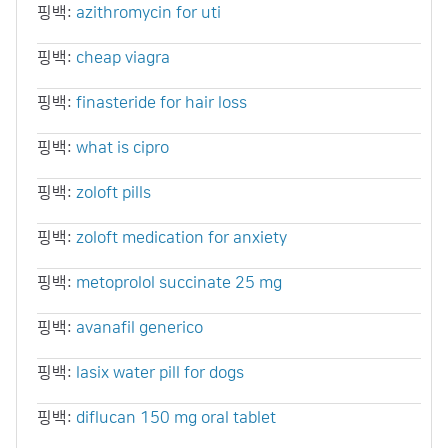
핑백:
azithromycin for uti
핑백:
cheap viagra
핑백:
finasteride for hair loss
핑백:
what is cipro
핑백:
zoloft pills
핑백:
zoloft medication for anxiety
핑백:
metoprolol succinate 25 mg
핑백:
avanafil generico
핑백:
lasix water pill for dogs
핑백:
diflucan 150 mg oral tablet