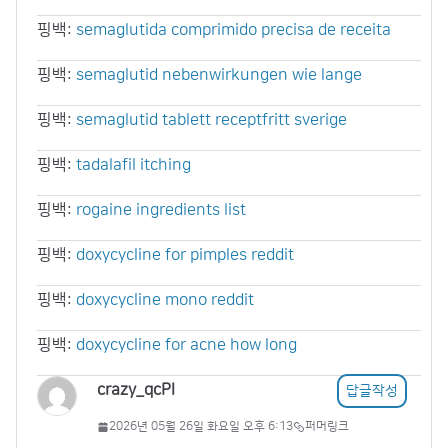
핑백:
semaglutida comprimido precisa de receita
핑백:
semaglutid nebenwirkungen wie lange
핑백:
semaglutid tablett receptfritt sverige
핑백:
tadalafil itching
핑백:
rogaine ingredients list
핑백:
doxycycline for pimples reddit
핑백:
doxycycline mono reddit
핑백:
doxycycline for acne how long
crazy_qcPl
답글작성
2026년 05월 26일 화요일 오후 6:13
퍼머링크