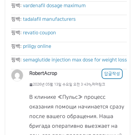
핑백:
vardenafil dosage maximum
핑백:
tadalafil manufacturers
핑백:
revatio coupon
핑백:
priligy online
핑백:
semaglutide injection max dose for weight loss
RobertAcrop
답글작성
2026년 05월 13일 수요일 오전 3:43
퍼머링크
В клинике «Пульс» процесс
оказания помощи начинается сразу
после вашего обращения. Наша
бригада оперативно выезжает на