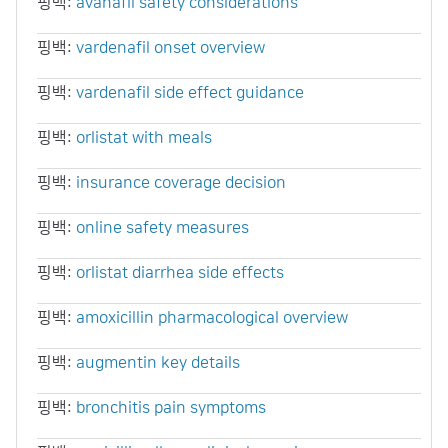
핑백:
avanafil safety considerations
핑백:
vardenafil onset overview
핑백:
vardenafil side effect guidance
핑백:
orlistat with meals
핑백:
insurance coverage decision
핑백:
online safety measures
핑백:
orlistat diarrhea side effects
핑백:
amoxicillin pharmacological overview
핑백:
augmentin key details
핑백:
bronchitis pain symptoms