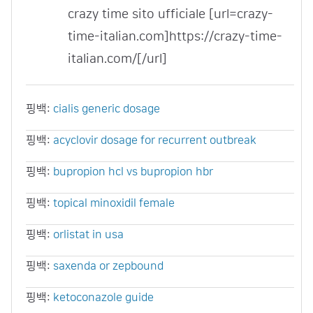
crazy time sito ufficiale [url=crazy-
time-italian.com]https://crazy-time-
italian.com/[/url]
핑백:
cialis generic dosage
핑백:
acyclovir dosage for recurrent outbreak
핑백:
bupropion hcl vs bupropion hbr
핑백:
topical minoxidil female
핑백:
orlistat in usa
핑백:
saxenda or zepbound
핑백:
ketoconazole guide