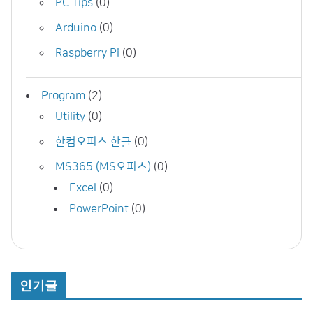
PC Tips
(0)
Arduino
(0)
Raspberry Pi
(0)
Program
(2)
Utility
(0)
한컴오피스 한글
(0)
MS365 (MS오피스)
(0)
Excel
(0)
PowerPoint
(0)
인기글