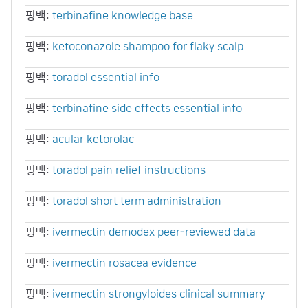
핑백:
terbinafine knowledge base
핑백:
ketoconazole shampoo for flaky scalp
핑백:
toradol essential info
핑백:
terbinafine side effects essential info
핑백:
acular ketorolac
핑백:
toradol pain relief instructions
핑백:
toradol short term administration
핑백:
ivermectin demodex peer‑reviewed data
핑백:
ivermectin rosacea evidence
핑백:
ivermectin strongyloides clinical summary