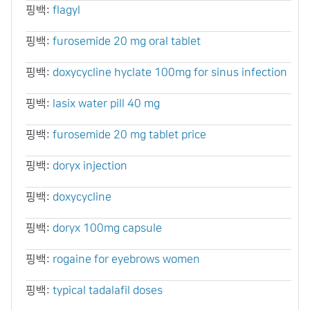
핑백:
flagyl
핑백:
furosemide 20 mg oral tablet
핑백:
doxycycline hyclate 100mg for sinus infection
핑백:
lasix water pill 40 mg
핑백:
furosemide 20 mg tablet price
핑백:
doryx injection
핑백:
doxycycline
핑백:
doryx 100mg capsule
핑백:
rogaine for eyebrows women
핑백:
typical tadalafil doses